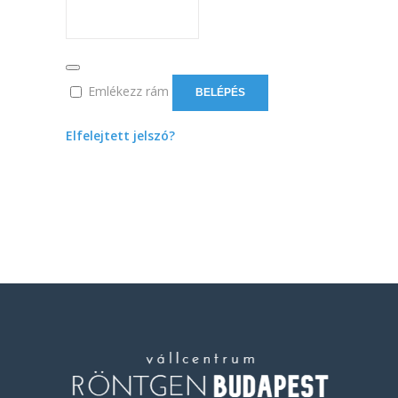
Emlékezz rám
BELÉPÉS
Elfelejtett jelszó?