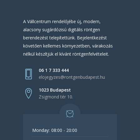
A Vállcentrum rendelőjébe új, modern,
alacsony sugárdózisú digitális röntgen
berendezést telepítettünk. Bejelentkezést
követően kellemes környezetben, várakozás
nélkül készítjük el kívánt röntgenfelvételeit.
06 1 7 333 444
elojegyzes@rontgenbudapest.hu
1023 Budapest
Zsigmond tér 10.
Monday:
08:00 - 20:00