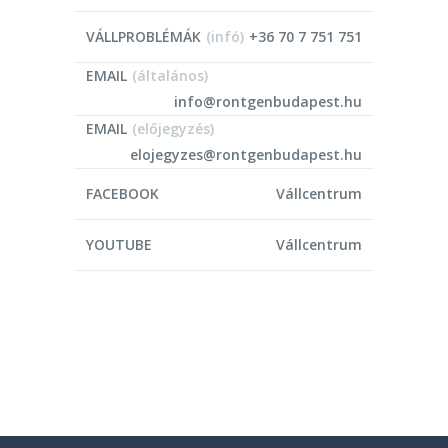
VÁLLPROBLÉMÁK
(infó)
+36 70 7 751 751
EMAIL
(általános)
info@rontgenbudapest.hu
EMAIL
(előjegyzés)
elojegyzes@rontgenbudapest.hu
FACEBOOK
Vállcentrum
YOUTUBE
Vállcentrum