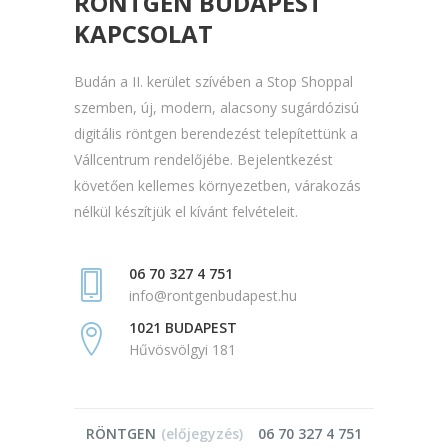
RÖNTGEN BUDAPEST
KAPCSOLAT
Budán a II. kerület szívében a Stop Shoppal
szemben, új, modern, alacsony sugárdózisú
digitális röntgen berendezést telepítettünk a
Vállcentrum rendelőjébe. Bejelentkezést
követően kellemes környezetben, várakozás
nélkül készítjük el kívánt felvételeit.
06 70 327 4 751
info@rontgenbudapest.hu
1021 BUDAPEST
Hűvösvölgyi 181
RÖNTGEN
(előjegyzés)
06 70 327 4 751