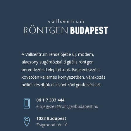
A Vállcentrum rendelőjébe új, modern,
alacsony sugárdózisú digitális röntgen
berendezést telepítettünk. Bejelentkezést
követően kellemes környezetben, várakozás
nélkül készítjük el kívánt röntgenfelvételeit.
06 1 7 333 444
elojegyzes@rontgenbudapest.hu
1023 Budapest
Zsigmond tér 10.