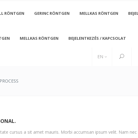
LL RÖNTGEN
GERINC RÖNTGEN
MELLKAS RÖNTGEN
BEJE
TGEN
MELLKAS RÖNTGEN
BEJELENTKEZÉS / KAPCSOLAT
Friday 08:00 - 20:00
+ 0800 2466 7921
 and Sunday - CLOSED
office@medigroup.com
EN
PROCESS
SONAL.
utate cursus a sit amet mauris. Morbi accumsan ipsum velit. Nam nec