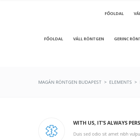
FŐOLDAL
VÁ
FŐOLDAL
VÁLL RÖNTGEN
GERINC RÖN
Monday - 
Saturday
MAGÁN RÖNTGEN BUDAPEST
>
ELEMENTS
>
WITH US, IT’S ALWAYS PER
Duis sed odio sit amet nibh vulp