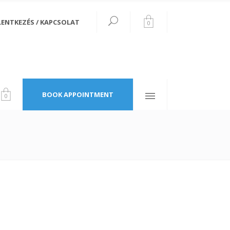
LENTKEZÉS / KAPCSOLAT
0
Follow Us
34th Avenue
New York, W2 3XE
BOOK APPOINTMENT
0