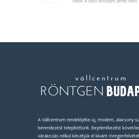
tellus a odio tincidunt amet nibh.
A Vállcentrum rendelőjébe új, modern, alacsony su
berendezést telepítettünk. Bejelentkezést követő
várakozás nélkül készítjük el kívánt röntgenfelvétel