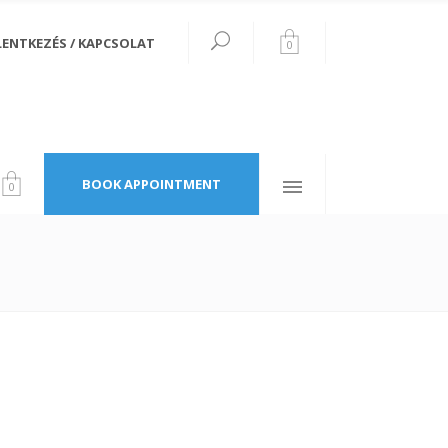
LENTKEZÉS / KAPCSOLAT
0
Follow Us
34th Avenue
New York, W2 3XE
BOOK APPOINTMENT
0