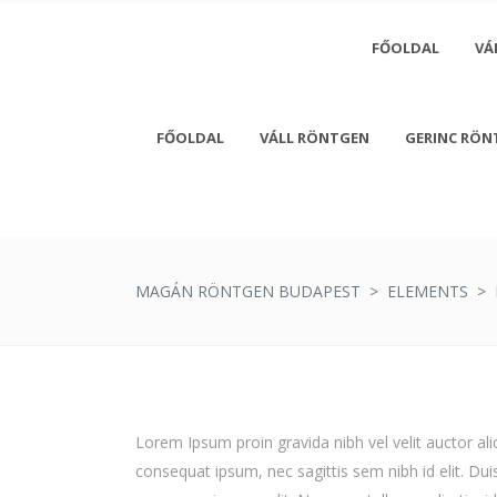
FŐOLDAL
VÁ
FŐOLDAL
VÁLL RÖNTGEN
GERINC RÖN
Monday - 
Saturday
MAGÁN RÖNTGEN BUDAPEST
>
ELEMENTS
>
Lorem Ipsum proin gravida nibh vel velit auctor aliq
consequat ipsum, nec sagittis sem nibh id elit. Du