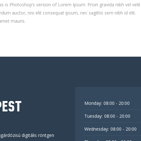
is is Photoshop’s version of Lorem Ipsum. Proin gravida nibh vel velit
ndum auctor, nisi elit consequat ipsum, nec sagittis sem nibh id elit.
 amet mauris.
Monday:
08:00 - 20:00
Tuesday:
08:00 - 20:00
Wednesday:
08:00 - 20:00
gárdózisú digitális röntgen