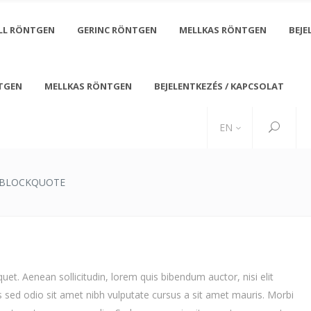
LL RÖNTGEN
GERINC RÖNTGEN
MELLKAS RÖNTGEN
BEJE
TGEN
MELLKAS RÖNTGEN
BEJELENTKEZÉS / KAPCSOLAT
Friday 08:00 - 20:00
+ 0800 2466 7921
 and Sunday - CLOSED
office@medigroup.com
EN
BLOCKQUOTE
uet. Aenean sollicitudin, lorem quis bibendum auctor, nisi elit
is sed odio sit amet nibh vulputate cursus a sit amet mauris. Morbi