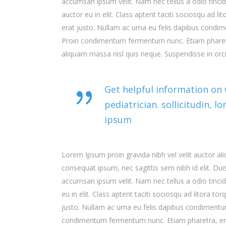
accumsan ipsum velit. Nam nec tellus a odio tinci
auctor eu in elit. Class aptent taciti sociosqu ad 
erat justo. Nullam ac urna eu felis dapibus condim
Proin condimentum fermentum nunc. Etiam pharetr
aliquam massa nisl quis neque. Suspendisse in orc
Get helpful information on
pediatrician. sollicitudin, 
ipsum
Lorem Ipsum proin gravida nibh vel velit auctor aliq
consequat ipsum, nec sagittis sem nibh id elit. Du
accumsan ipsum velit. Nam nec tellus a odio tinci
eu in elit. Class aptent taciti sociosqu ad litora 
justo. Nullam ac urna eu felis dapibus condimentum
condimentum fermentum nunc. Etiam pharetra, era