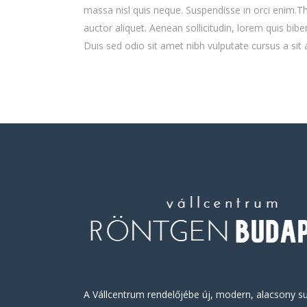
massa nisl quis neque. Suspendisse in orci enim.Th
auctor aliquet. Aenean sollicitudin, lorem quis bibe
Duis sed odio sit amet nibh vulputate cursus a sit
A Vállcentrum rendelőjébe új, modern, alacsony su