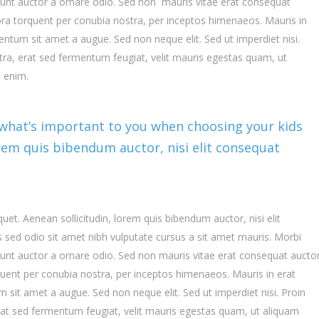
dunt auctor a ornare odio. Sed non mauris vitae erat consequat
litora torquent per conubia nostra, per inceptos himenaeos. Mauris in
entum sit amet a augue. Sed non neque elit. Sed ut imperdiet nisi.
a, erat sed fermentum feugiat, velit mauris egestas quam, ut
i enim.
 what’s important to you when choosing your kids
lorem quis bibendum auctor, nisi elit consequat
uet. Aenean sollicitudin, lorem quis bibendum auctor, nisi elit
is sed odio sit amet nibh vulputate cursus a sit amet mauris. Morbi
dunt auctor a ornare odio. Sed non mauris vitae erat consequat aucto
torquent per conubia nostra, per inceptos himenaeos. Mauris in erat
 sit amet a augue. Sed non neque elit. Sed ut imperdiet nisi. Proin
t sed fermentum feugiat, velit mauris egestas quam, ut aliquam