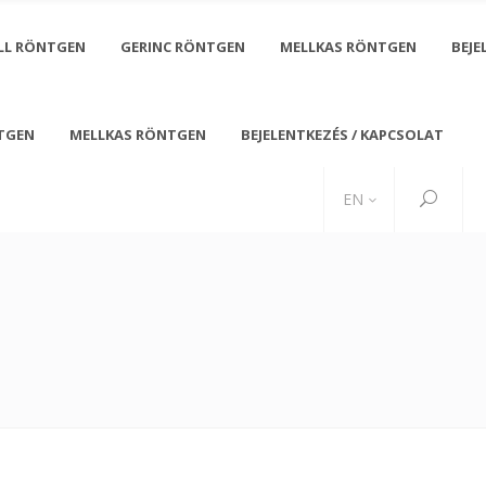
LL RÖNTGEN
GERINC RÖNTGEN
MELLKAS RÖNTGEN
BEJE
TGEN
MELLKAS RÖNTGEN
BEJELENTKEZÉS / KAPCSOLAT
Friday 08:00 - 20:00
+ 0800 2466 7921
 and Sunday - CLOSED
office@medigroup.com
EN