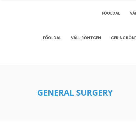
FŐOLDAL
VÁ
FŐOLDAL
VÁLL RÖNTGEN
GERINC RÖN
Monday - 
Saturday
GENERAL SURGERY