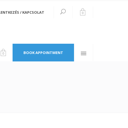
LENTKEZÉS / KAPCSOLAT
0
Follow Us
34th Avenue
New York, W2 3XE
BOOK APPOINTMENT
0