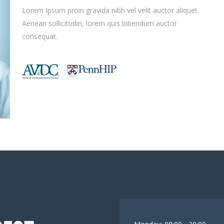
Lorem Ipsum proin gravida nibh vel velit auctor aliquet.
Aenean sollicitudin, lorem quis bibendum auctor
consequat.