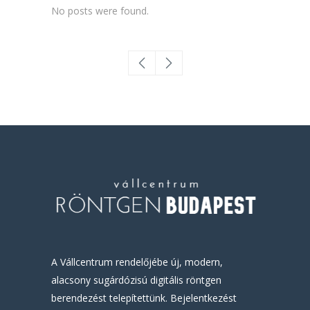
No posts were found.
A Vállcentrum rendelőjébe új, modern,
alacsony sugárdózisú digitális röntgen
berendezést telepítettünk. Bejelentkezést